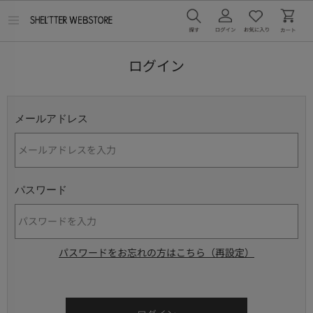
メ
ニ
ュ
ー
ログイン
を
開
く
メールアドレス
パスワード
パスワードをお忘れの方はこちら（再設定）