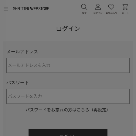
メ
ニ
ュ
ー
ログイン
を
開
く
メールアドレス
パスワード
パスワードをお忘れの方はこちら（再設定）