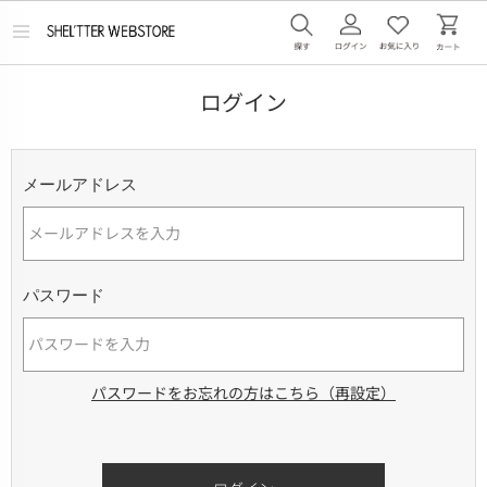
メ
ニ
ュ
ー
ログイン
を
開
く
メールアドレス
パスワード
パスワードをお忘れの方はこちら（再設定）