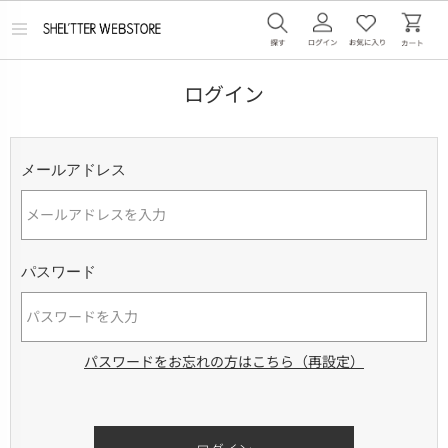
メ
ニ
ュ
ー
ログイン
を
開
く
メールアドレス
パスワード
パスワードをお忘れの方はこちら（再設定）