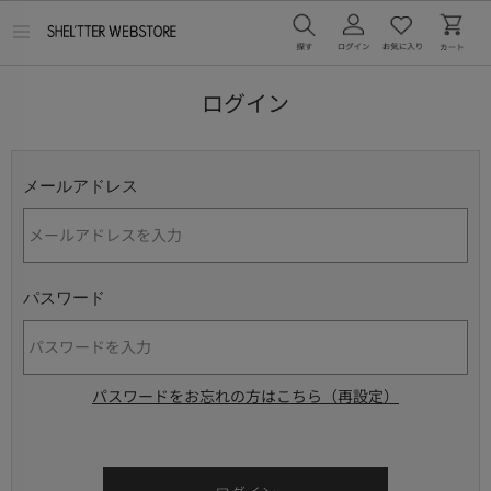
メ
ニ
ュ
ー
ログイン
を
開
く
メールアドレス
パスワード
パスワードをお忘れの方はこちら（再設定）