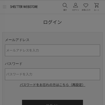
メ
ニ
ュ
ー
ログイン
を
開
く
メールアドレス
パスワード
パスワードをお忘れの方はこちら（再設定）