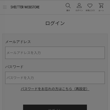
メ
ニ
ュ
ー
ログイン
を
開
く
メールアドレス
パスワード
パスワードをお忘れの方はこちら（再設定）