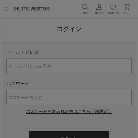
メ
ニ
ュ
ー
ログイン
を
開
く
メールアドレス
パスワード
パスワードをお忘れの方はこちら（再設定）