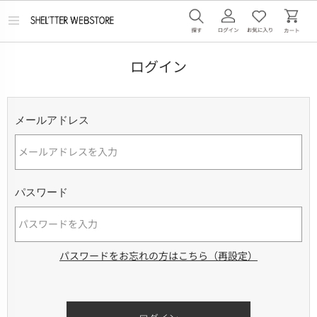
メ
ニ
ュ
ー
ログイン
を
開
く
メールアドレス
パスワード
パスワードをお忘れの方はこちら（再設定）