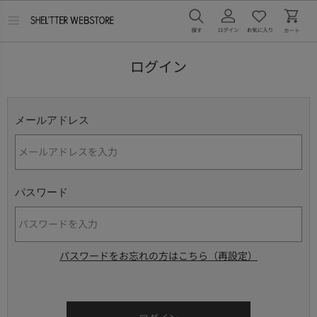
メ
ニ
ュ
ー
ログイン
を
開
く
メールアドレス
パスワード
パスワードをお忘れの方はこちら（再設定）