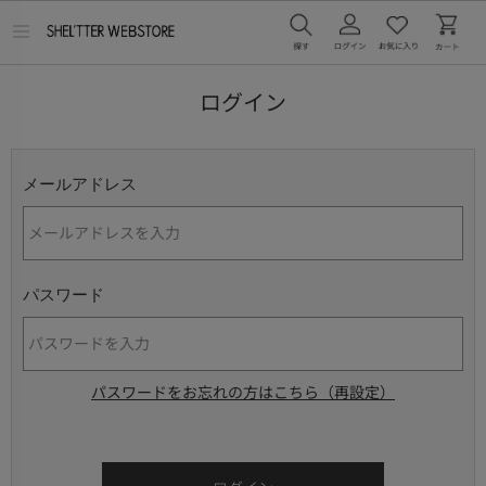
メ
ニ
ュ
ー
ログイン
を
開
く
メールアドレス
パスワード
パスワードをお忘れの方はこちら（再設定）