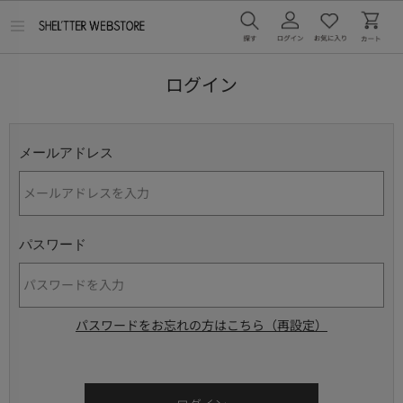
メ
ニ
ュ
ー
ログイン
を
開
く
メールアドレス
パスワード
パスワードをお忘れの方はこちら（再設定）