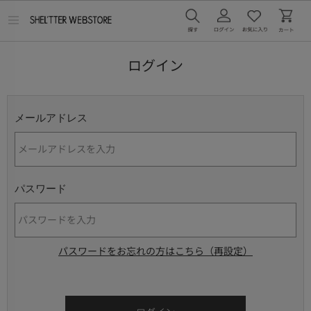
メ
ニ
ュ
ー
ログイン
を
開
く
メールアドレス
パスワード
パスワードをお忘れの方はこちら（再設定）