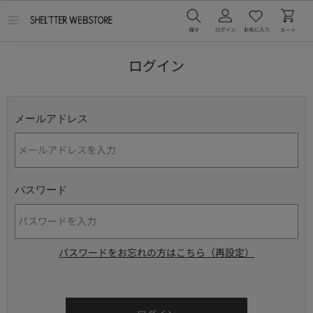
メ
ニ
ュ
ー
ログイン
を
開
く
メールアドレス
パスワード
パスワードをお忘れの方はこちら（再設定）