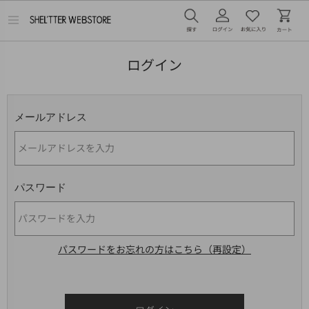
メ
ニ
ュ
ー
ログイン
を
開
く
メールアドレス
パスワード
パスワードをお忘れの方はこちら（再設定）