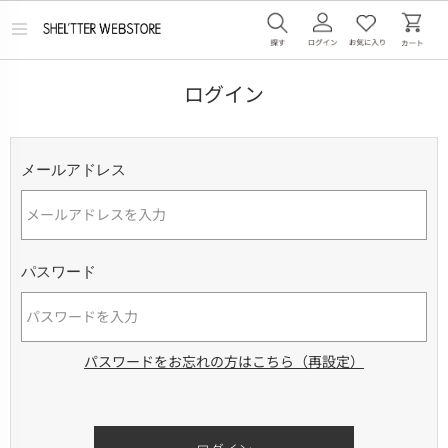
メ
ニ
ュ
ー
ログイン
を
開
く
メールアドレス
パスワード
パスワードをお忘れの方はこちら（再設定）