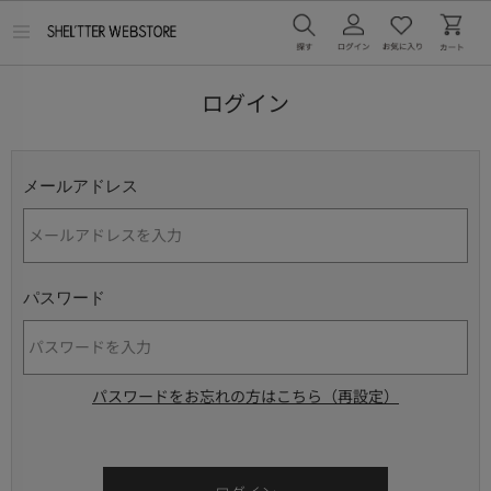
メ
ニ
ュ
ー
ログイン
を
開
く
メールアドレス
パスワード
パスワードをお忘れの方はこちら（再設定）