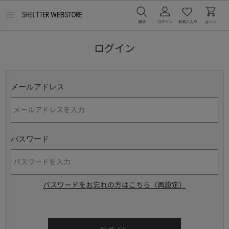
メ
ニ
ュ
ー
ログイン
を
開
く
メールアドレス
パスワード
パスワードをお忘れの方はこちら（再設定）