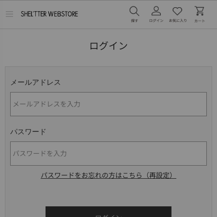
メ
ニ
ュ
ー
ログイン
を
開
く
メールアドレス
パスワード
パスワードをお忘れの方はこちら（再設定）