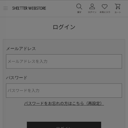
メ
ニ
ュ
ー
ログイン
を
開
く
メールアドレス
パスワード
パスワードをお忘れの方はこちら（再設定）