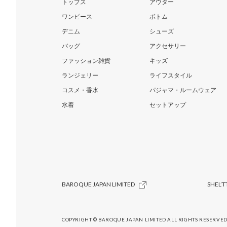
トップス
アウター
ワンピース
ボトム
デニム
シューズ
バッグ
アクセサリー
ファッション雑貨
キッズ
ランジェリー
ライフスタイル
コスメ・香水
パジャマ・ルームウェア
水着
セットアップ
BAROQUE JAPAN LIMITED
SHEL’T
COPYRIGHT © BAROQUE JAPAN LIMITED ALL RIGHTS RESERVED