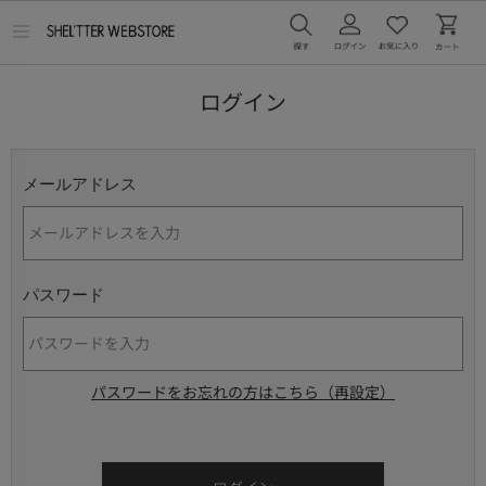
メ
ニ
ュ
ー
ログイン
を
開
く
メールアドレス
パスワード
パスワードをお忘れの方はこちら（再設定）