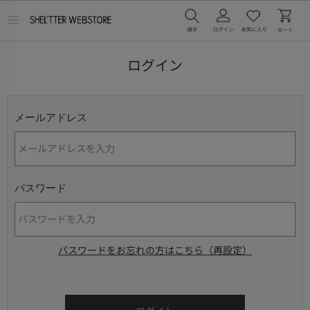
メ
ニ
ュ
ー
ログイン
を
開
く
メールアドレス
パスワード
パスワードをお忘れの方はこちら（再設定）