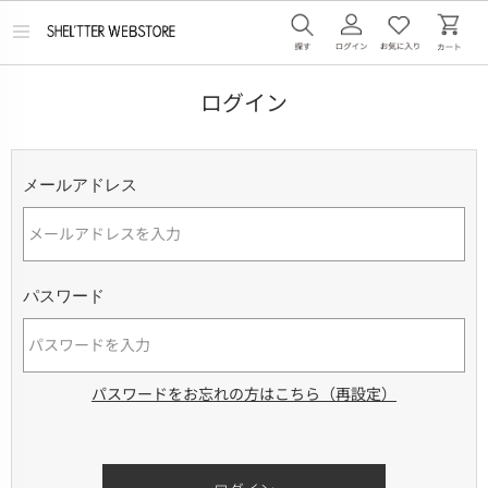
メ
ニ
ュ
ー
ログイン
を
開
く
メールアドレス
パスワード
パスワードをお忘れの方はこちら（再設定）