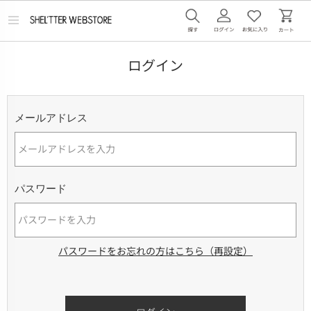
メ
ニ
ュ
ー
ログイン
を
開
く
メールアドレス
パスワード
パスワードをお忘れの方はこちら（再設定）