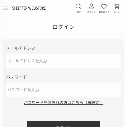
メ
ニ
ュ
ー
ログイン
を
開
く
メールアドレス
パスワード
パスワードをお忘れの方はこちら（再設定）