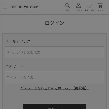
メ
ニ
ュ
ー
ログイン
を
開
く
メールアドレス
パスワード
パスワードをお忘れの方はこちら（再設定）