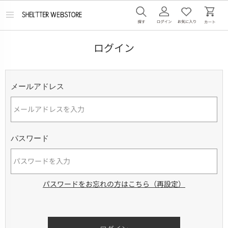
メ
ニ
ュ
ー
ログイン
を
開
く
メールアドレス
パスワード
パスワードをお忘れの方はこちら（再設定）