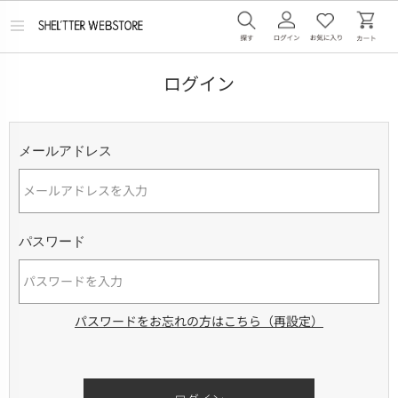
メ
ニ
ュ
ー
ログイン
を
開
く
メールアドレス
パスワード
パスワードをお忘れの方はこちら（再設定）