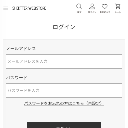
メ
ニ
ュ
ー
ログイン
を
開
く
メールアドレス
パスワード
パスワードをお忘れの方はこちら（再設定）