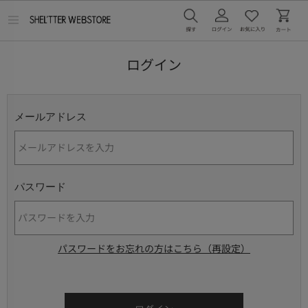
メ
ニ
ュ
ー
ログイン
を
開
く
メールアドレス
パスワード
パスワードをお忘れの方はこちら（再設定）