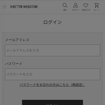
メ
ニ
ュ
ー
ログイン
を
開
く
メールアドレス
パスワード
パスワードをお忘れの方はこちら（再設定）