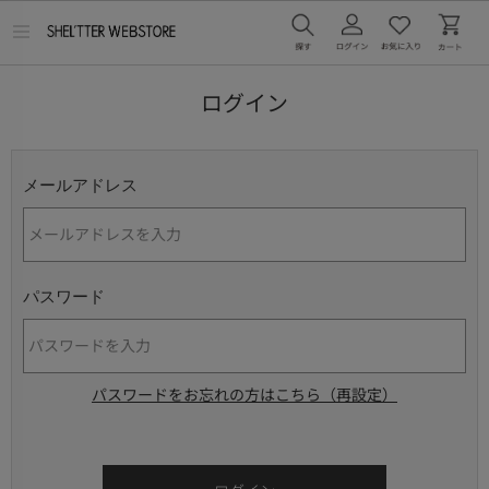
メ
ニ
ュ
ー
ログイン
を
開
く
メールアドレス
パスワード
パスワードをお忘れの方はこちら（再設定）