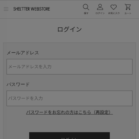
メ
ニ
ュ
ー
ログイン
を
開
く
メールアドレス
パスワード
パスワードをお忘れの方はこちら（再設定）