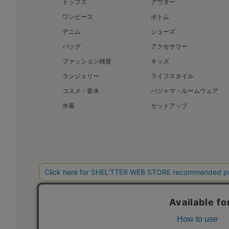
トップス
アウター
ワンピース
ボトム
デニム
シューズ
バッグ
アクセサリー
ファッション雑貨
キッズ
ランジェリー
ライフスタイル
コスメ・香水
パジャマ・ルームウェア
水着
セットアップ
BAROQUE JAPAN LIMITED
SHEL’T
COPYRIGHT © BAROQUE JAPAN LIMITED ALL RIGHTS RESERVED