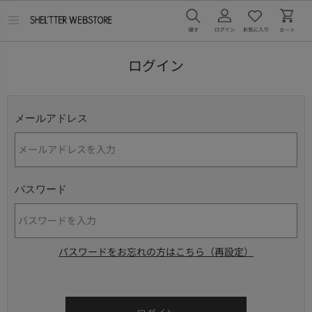
メ
ニ
ュ
ー
ログイン
を
開
く
メールアドレス
パスワード
パスワードをお忘れの方はこちら（再設定）