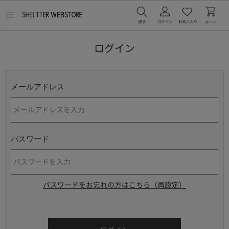
メ
ニ
ュ
ー
ログイン
を
開
く
メールアドレス
パスワード
パスワードをお忘れの方はこちら（再設定）