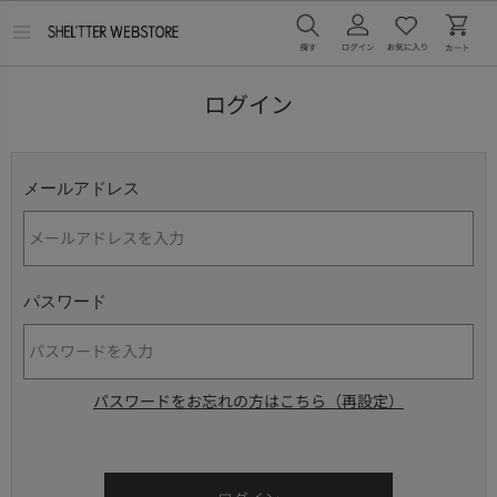
メ
ニ
ュ
ー
ログイン
を
開
く
メールアドレス
パスワード
パスワードをお忘れの方はこちら（再設定）