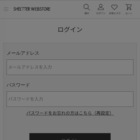
メ
ニ
ュ
ー
ログイン
を
開
く
メールアドレス
パスワード
パスワードをお忘れの方はこちら（再設定）