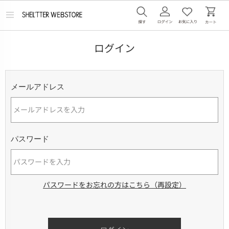
メ
ニ
ュ
ー
ログイン
を
開
く
メールアドレス
パスワード
パスワードをお忘れの方はこちら（再設定）