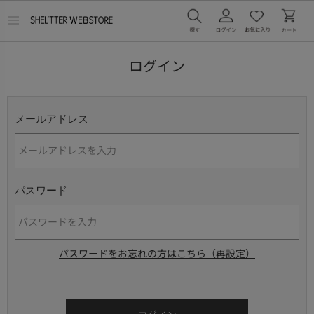
メ
ニ
ュ
ー
ログイン
を
開
く
メールアドレス
パスワード
パスワードをお忘れの方はこちら（再設定）