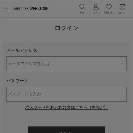
メ
ニ
ュ
ー
ログイン
を
開
く
メールアドレス
パスワード
パスワードをお忘れの方はこちら（再設定）