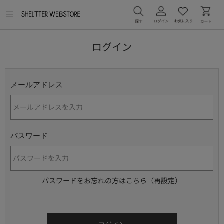
メ
ニ
ュ
ー
ログイン
を
開
く
メールアドレス
パスワード
パスワードをお忘れの方はこちら（再設定）