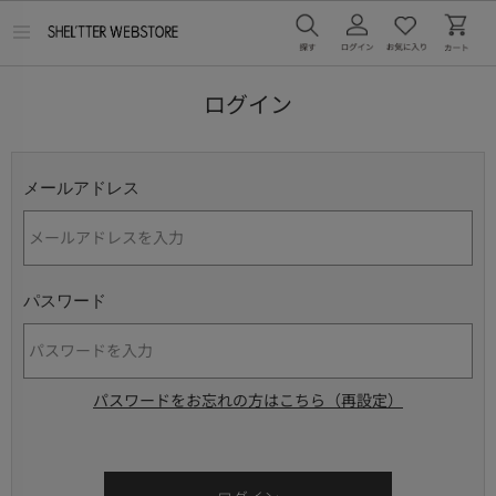
メ
ニ
ュ
ー
ログイン
を
開
く
メールアドレス
パスワード
パスワードをお忘れの方はこちら（再設定）