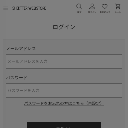
メ
ニ
ュ
ー
ログイン
を
開
く
メールアドレス
パスワード
パスワードをお忘れの方はこちら（再設定）