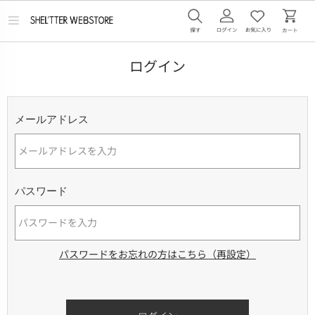
メ
ニ
ュ
ー
ログイン
を
開
く
メールアドレス
パスワード
パスワードをお忘れの方はこちら（再設定）