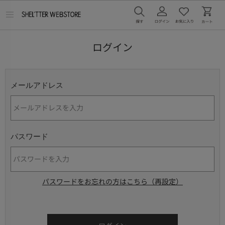
メ
ニ
ュ
ー
ログイン
を
開
く
メールアドレス
パスワード
パスワードをお忘れの方はこちら（再設定）