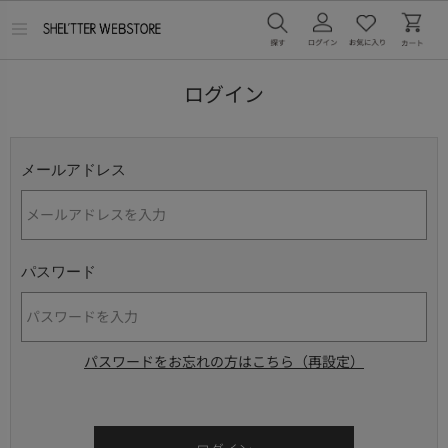
メ
ニ
ュ
ー
ログイン
を
開
く
メールアドレス
パスワード
パスワードをお忘れの方はこちら（再設定）