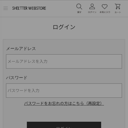
メ
ニ
ュ
ー
ログイン
を
開
く
メールアドレス
パスワード
パスワードをお忘れの方はこちら（再設定）