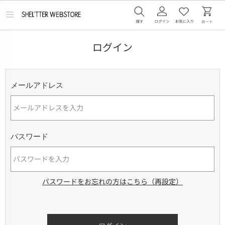
メ
ニ
ュ
ー
ログイン
を
開
く
メールアドレス
パスワード
パスワードをお忘れの方はこちら（再設定）